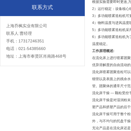
根据实验需要即时更改,
联系方式
2）运行稳定：设备核心
3）多功能喷雾造粒机可
4）物料温度与进风温度
上海乔枫实业有限公司
5）多功能喷雾造粒机采
联系人:曹经理
6）多功能喷雾造粒机为
手机：17317246351
温度稳定。
电话：021-54385660
工作原理概述:
地址：上海市奉贤区肖南路468号
在流化床上进行喷雾团聚
优异溶解度的自由流动的
流化床喷雾团聚造粒可以
细管以及表面上的残余水
管。团聚体的通常尺寸范
流化床干燥 — 颗粒受控
流化床干燥是对湿润粉末
塑产品和挤塑产品的后干
流化床干燥可用于整个粉
外，与不均匀的托盘干燥
无论产品是在流化床还是