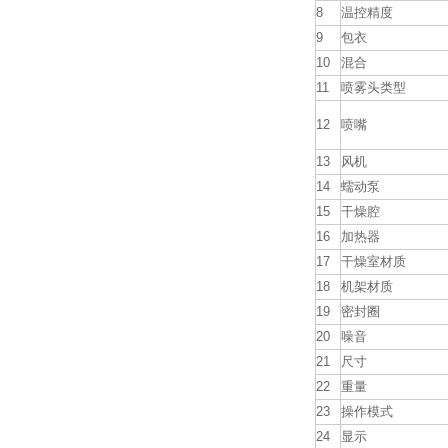
8
温控精度
9
包衣
10
混合
11
喷雾头类型
12
喷嘴
13
风机
14
蠕动泵
15
干燥腔
16
加热器
17
干燥室材质
18
机架材质
19
密封圈
20
噪音
21
尺寸
22
重量
23
操作模式
24
显示