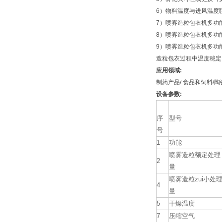
6）物料温度与进风温度
7）喷雾造粒包衣机多功
8）喷雾造粒包衣机多功
9）喷雾造粒包衣机多功
造粒包衣过程中温度稳定
应用领域:
制药产品/ 食品和饲料/陶
设备参数:
序
型号
号
1
功能
喷雾造粒额定处理
2
量
喷雾造粒zui小处
4
量
5
干燥温度
7
压缩空气