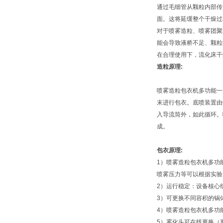
通过毛细管从颗粒内部传
面。这将延缓整个干燥过
对于喷雾造粒、喷雾团聚
能会导致液桥不足、颗粒
在合理使用下，流化床干
造粒原理:
喷雾造粒包衣机多功能一
末进行包衣。底喷装置由
入导流筒外，如此循环。
成。
包衣原理:
1）喷雾造粒包衣机多功
喷雾压力等可以根据实验
2）运行稳定：设备核心
3）可更换不同容积的锅
4）喷雾造粒包衣机多功
5）雾化头可在线更换（