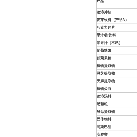
产品
速溶冲剂
麦芽饮料（产品
A
）
巧克力碎片
果汁
/
甜饮料
浆果汁（不粘）
葡萄糖浆
低聚果糖
植物提取物
灵芝提取物
天麻提取物
植物蛋白
速溶汤料
汤颗粒
酵母提取物
固体物料
阿斯巴甜
安赛蜜