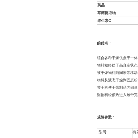
药品
草药提取物
维生素
C
的优点：
综合各种干燥优点于一体
物料始终处于高真空状态
被干燥物料随同履带移动
物料从液态干燥到固态粉
带干机使干燥制品内部形
湿物料经预热进入履带完
规格参数：
型号
有