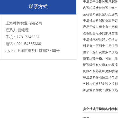
干燥后干燥饼的密度200-2
联系方式
内置粉碎造粒装置，终出料
全程密闭在真空状态连续
干燥机出料端配备出料锥
上海乔枫实业有限公司
产品干燥过程中有一定程
联系人:曹经理
设备配备足够的抽真空能
手机：17317246351
干燥机气密性好，包括出
电话：021-54385660
料层有一层到十二层供用
地址：上海市奉贤区肖南路468号
整个干燥带设置多个加热
履带运转平稳、可靠，履
配置罐带有夹套加热和搅
伺服布料器及可更换喷嘴
每层进料多能恒速均匀进
各段加热板配备独立控制的
加热源多样化：微波加热
真空带式干燥机
各种物料