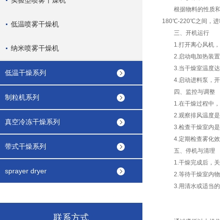
实验型喷雾干燥机
根据物料的性质和干
180℃-220℃之
低温喷雾干燥机
三、开机运行
1.打开离心风机，
纳米喷雾干燥机
2.启动电加热装置，
3.当干燥室温度达
低温干燥系列
4.启动进料泵，开
四、监控与调整
制粒机系列
1.在干燥过程中，
2.观察排风温度是
真空冷冻干燥系列
3.检查干燥室内是
4.定期检查雾化效
带式干燥系列
五、停机与清理
1.干燥完成后，关
sprayer dryer
2.等待干燥室内物
3.用清水或适当的
联系方式