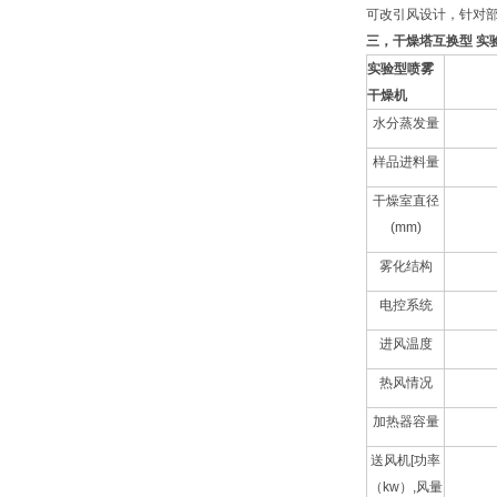
可改引风设计，针对
三，干燥塔互换型 实
实验型喷雾
干燥机
水分蒸发量
样品
进料量
干燥室直径
(mm)
雾化结构
电控系统
进风温度
热风情况
加热器容量
送风机[功率
（kw）,风量