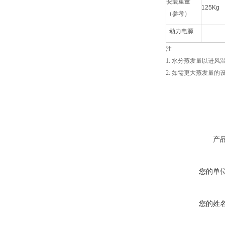
安装重量
125Kg
（参考）
动力电源
注
1: 水分蒸发量以进风温
2: 如需更大蒸发量
产
您的单
您的姓