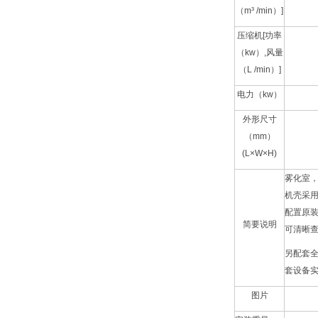
（m³ /min）]
压缩机[功率
（kw）,风量
（L /min）]
电力（kw）
外形尺寸
（mm）
(L×W×H)
雾化室
机壳采用S
配置原装Q
简要说明
可清晰
另配套
套设备
图片