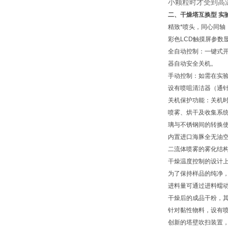
小颗粒时才受到高
二、干燥塔互换型 实
精致*喷头，同心同轴
彩色LCD触摸屏参数
全自动控制：一键式
器自动安全关机。
手动控制：如需在实
设有喷咀清洁器（通
关机保护功能：关机
喷雾、烘干及收集系
璃与不锈钢间的转换
内置进口海豚全无油空
二流体喷雾的雾化结
干燥温度控制的设计上
为了保持样品的纯净
进料量可通过进料蠕动泵
干燥后的成品干粉，其
针对黏性物料，设有
创新的塔壁吹扫装置