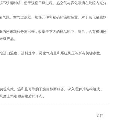
或不锈钢制成，便于观察干燥过程。热空气与雾化液滴在此腔内充分
氮气瓶、空气过滤器、加热元件和精确的温控装置。对于氧化敏感物
重的粉末颗粒分离出来，收集于下方的样品瓶中。随后，含有极细粉
米级产品。
控进口温度、进料速率、雾化气流量和系统风压等所有关键参数。
实现高效、温和且可靠的干燥目标而服务。深入理解其结构组成，
尺度上精准塑造物质的形态。
返回