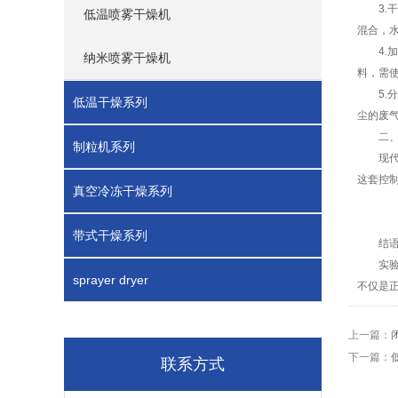
3.干
低温喷雾干燥机
混合，
4.加
纳米喷雾干燥机
料，需
5.分
低温干燥系列
尘的废
二、智
制粒机系列
现代实
这套控
真空冷冻干燥系列
带式干燥系列
结
实验型
sprayer dryer
不仅是
上一篇：
下一篇：
联系方式