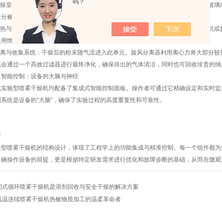
吗？
燥室：这是发生热量与质量传递的主要反应器。通常由耐高温、化学惰性良好的玻璃
水分被瞬间蒸发。其设计直接影响干燥效率和粉末的最终特性。
热与气源系统：该系统为干燥提供纯净、稳定且温度可控的热风。包括空气压缩机或
使用惰性气体作为干燥介质，构成封闭循环系统。
离与收集系统：干燥后的粉末随气流进入此单元。旋风分离器利用离心力将大部分较
气会通过一个高效过滤器进行最终净化，确保排出的气体清洁，同时也可回收珍贵的纳
能控制：设备的大脑与神经
验型喷雾干燥机均配备了集成式智能控制面板。操作者可通过它精确设定和实时监
制系统是设备的“大脑”，确保了实验过程的高度重复性和可靠性。
语
喷雾干燥机的结构设计，体现了工程学上的功能集成与精准控制。每一个组件都为
正确操作设备的前提，更是根据特定研发需求进行优化和故障诊断的基础，从而在微观
闭式循环喷雾干燥机是溶剂回收与安全干燥的解决方案
低温连续喷雾干燥机热敏物质加工的温柔革命者