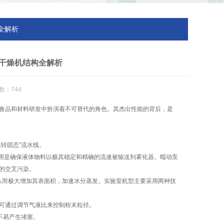
全解析
干燥机结构全解析
数：744
食品和材料研发中扮演着不可替代的角色。其杰出性能的背后，是
转固态”流水线。
用是确保液体物料以极其稳定和精确的流速被输送到雾化器。蠕动泵
的交叉污染。
从而极大增加其表面积，加速水分蒸发。实验室机型主要采用两种技
可通过调节气液比来控制粉末粒径。
不易产生堵塞。