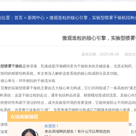
的位置：
首页
>
新闻中心
> 微观造粒的核心引擎，实验型喷雾干燥机结构
微观造粒的核心引擎，实验型喷雾
发布日期：2025-09-26 浏览次
验型喷雾干燥机
是将溶液、乳液或悬浮液瞬间变为干燥粉末的关键设备，尤其在制药、
度协同的精密结构系统。本文将深入解析这套系统的核心组成部分及其功能。
心单元：环环相扣的干燥流水线
整的实验型喷雾干燥机主要由五大核心单元构成，它们共同组成了一条高效的“液态
料系统：这是干燥过程的起点，通常包括样品容器、精密蠕动泵或恒流泵。其核心作
好的密封性和易于清洁的特点，成为实验室环境的首要选择，它能有效防止不同样品间
化系统：这是整个设备的“心脏”，负责将液态物料分散成亿万颗微米级的细小液滴，
喷嘴：利用高速气流（雾化气）的动能将液流撕裂成细雾。其优点是雾化粒度细，
欢迎您！
来自局域网的朋友！有什么可以帮助您的
雾化器：利用高频振动将液面“震碎”成均匀液滴。这种方式更为温和，能耗低，且