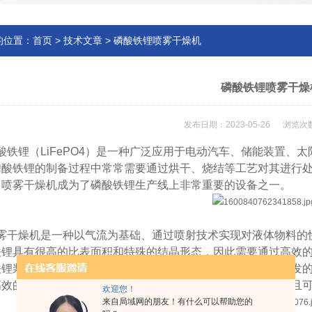
的位置：
首页
>
技术文章
> 磷酸铁锂喷雾干燥机
磷酸铁锂喷雾干燥
发布日期：2023-05-26 浏览次数
酸铁锂（LiFePO4）是一种广泛应用于电动汽车、储能装置、
磷酸铁锂的制备过程中常常需要通过烘干、烧结等工艺对其进行
，喷雾干燥机成为了磷酸铁锂生产线上非常重要的设备之一。
雾干燥机是一种以气流为基础、通过喷射技术实现对液体物料的
铁锂具有很高的比表面积和特殊的结晶形态，因此需要通过高效
铁锂浆料经过加热后被喷入高速的气流中，在短时间内通过蒸发
高效的干燥工艺不仅可以快速地完成磷酸铁锂的干燥过程，而且
欢迎您！
来自局域网的朋友！有什么可以帮助您的