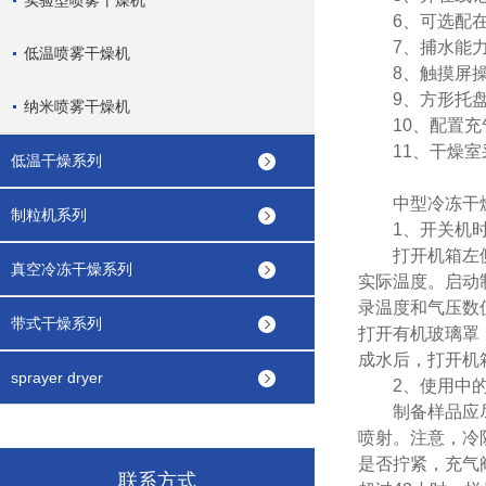
实验型喷雾干燥机
6、可选配在
7、捕水能力
低温喷雾干燥机
8、触摸屏操作
9、方形托盘
纳米喷雾干燥机
10、配置充
11、干燥室采
低温干燥系列
中型冷冻干燥
制粒机系列
1、开关机时
打开机箱左侧的
真空冷冻干燥系列
实际温度。启动
录温度和气压数
带式干燥系列
打开有机玻璃罩
成水后，打开机
sprayer dryer
2、使用中的
制备样品应尽可
喷射。注意，冷
是否拧紧，充气
联系方式