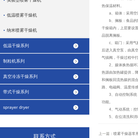
实验型喷雾干燥机
热保温材料。
a、箱体：采用空间
低温喷雾干燥机
b、搁板：食品的降
干燥箱内，上层要设
纳米喷雾干燥机
品脱离搁板。
c、箱门：采用气缸
低温干燥系列
后进入真空泵，由真
气镇阀，干燥过程中
制粒机系列
2、媒体换热循环系
热源由加热罐提供，
真空冷冻干燥系列
和搁板回流热媒的混
路、电磁阀、温度传
带式干燥系列
3、自动控制系统：
功能。
sprayer dryer
4、气动系统：控
5、在位清洗和消毒
上一篇：
喷雾干燥器常
联系方式