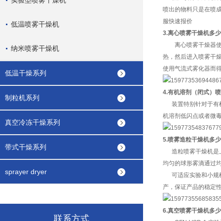
实验型喷雾干燥机
喷出的物料只是在喷
服快速报价
低温喷雾干燥机
3.离心喷雾干燥机多
离心喷雾干燥器使处
纳米喷雾干燥机
热，然后进入喷雾干燥
使用气流式雾化器而
低温干燥系列
4.有机溶剂（闭式）
喷
制粒机系列
装置特别针对于有机
机溶剂低闪点或者微
真空冷冻干燥系列
5.喷雾造粒干燥机多
带式干燥系列
造粒喷雾干燥机是上
均匀的球形雾滴通过
sprayer dryer
可适应实验和小规模
产，保证产品的稳定
6.真空喷雾干燥机多
联系方式