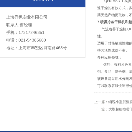
QFN-VSD-1 
速干燥的有效方式，实
药天然产物提取物，
上海乔枫实业有限公司
7.喷雾冷冻干燥机和
联系人:曹经理
气流喷雾干燥机 QF
手机：17317246351
性。
电话：021-54385660
适用于对热敏感性物
地址：上海市奉贤区肖南路468号
持其活性成份不变。
多种应用领域：
饮料、香料和色素、
剂、食品、黏合剂、
该设备是采用水分蒸
可以联系客服快速报
上一篇：
细说小型低温
下一篇：
大型超细喷雾