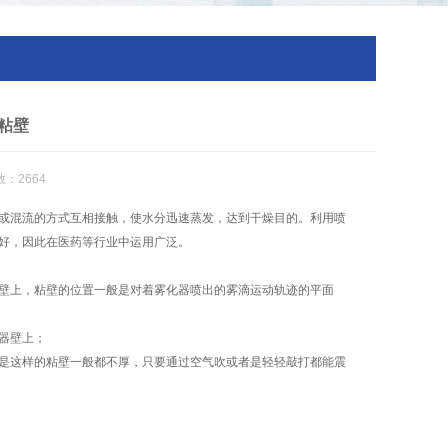
粘壁
：2664
或混流的方式互相接触，使水分迅速蒸发，达到干燥目的。利用喷
好，因此在医药等行业中运用广泛。
壁上，粘壁的位置一般是对着雾化器喷出的雾滴运动轨迹的平面
器壁上；
是这样的粘壁一般都不厚，只要通过空气吹或者是轻轻敲打都能震