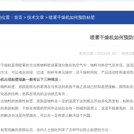
的位置：
首页
>
技术文章
> 喷雾干燥机如何预防粘壁
喷雾干燥机如何预防
发布日期：2019-01-10 浏览次数
燥机是用喷雾的方法将物料喷成雾滴分散在热空气中，物料与热空气呈并流、逆流
的方法，可以省去浓缩、过滤、粉碎等单元操作，且干燥时间短、产品流动性和速溶性
燥机出现粘壁现象一般有以下三种情况：
料粘壁。原因是喷出的雾滴在没有达到表面干燥之前就已经和器壁接触，因而粘在
雾化器的结构，热风在塔内的运动状态有关；
物料的热熔性粘壁。原因是物料在一定的温度下达到熔点开始溶化而发粘，粘附在
表面粘附。干粉在有限的空间中运动总会有一些碰到器壁上，这是不能避免的，但
单的解决办法是内壁抛光，可以在一定程度上解决这个问题。
璧现象的原因以后，业内人士据此列举了五种可以防止粘壁的方法：