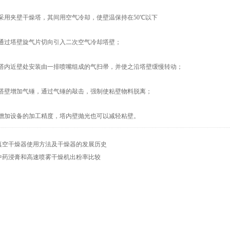
用夹壁干燥塔，其间用空气冷却，使壁温保持在50℃以下
过塔壁旋气片切向引入二次空气冷却塔壁；
内近壁处安装由一排喷嘴组成的气扫帚，并使之沿塔壁缓慢转动；
壁增加气锤，通过气锤的敲击，强制使粘壁物料脱离；
加设备的加工精度，塔内壁抛光也可以减轻粘壁。
真空干燥器使用方法及干燥器的发展历史
中药浸膏和高速喷雾干燥机出粉率比较