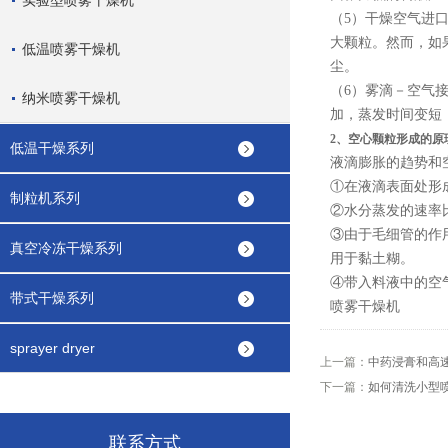
实验型喷雾干燥机
（5）干燥空气进
大颗粒。然而，如
低温喷雾干燥机
尘。
（6）雾滴－空气
纳米喷雾干燥机
加，蒸发时间变短
2、空心颗粒形成的原
低温干燥系列
液滴膨胀的趋势和
①在液滴表面处形
制粒机系列
②水分蒸发的速率
③由于毛细管的作
真空冷冻干燥系列
用于黏土糊。
④带入料液中的空
带式干燥系列
喷雾干燥机
sprayer dryer
上一篇：
中药浸膏和高
下一篇：
如何清洗小型
联系方式