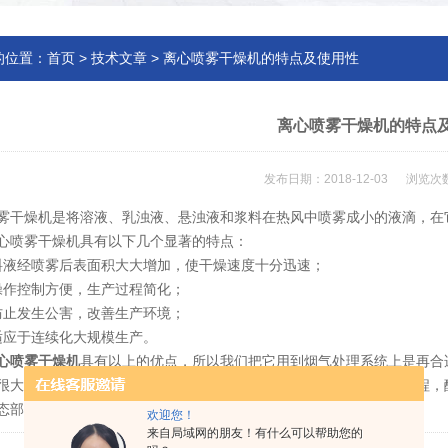
的位置：
首页
>
技术文章
> 离心喷雾干燥机的特点及使用性
离心喷雾干燥机的特点
发布日期：2018-12-03 浏览次数
雾干燥机
是将溶液、乳浊液、悬浊液和浆料在热风中喷雾成小的液滴，在
心喷雾干燥机具有以下几个显著的特点：
料液经喷雾后表面积大大增加，使干燥速度十分迅速；
操作控制方便，生产过程简化；
防止发生公害，改善生产环境；
适应于连续化大规模生产。
心喷雾干燥机
具有以上的优点，所以我们把它用到烟气处理系统上是再合
很大的雾化表面积的吸收剂与烟气充分混合，发生化学反应和传热过程，
态部分回收，部分送入除尘器，以达到除尘和脱硫的目的。
欢迎您！
来自局域网的朋友！有什么可以帮助您的