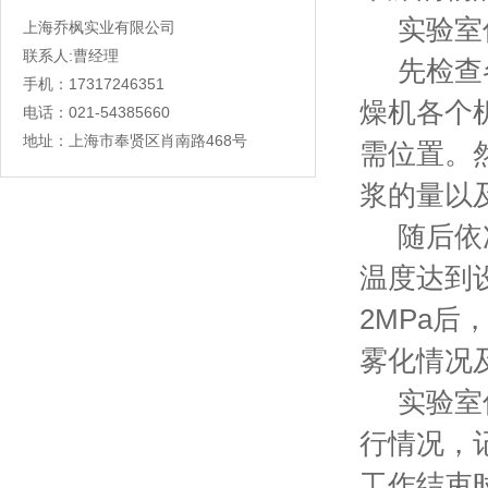
实验室低
上海乔枫实业有限公司
联系人:曹经理
先检查各
手机：17317246351
燥机各个
电话：021-54385660
地址：上海市奉贤区肖南路468号
需位置。
浆的量以
随后依次
温度达到
2MPa
雾化情况
实验室低
行情况，
工作结束