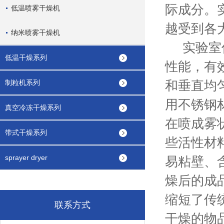
际成分。
低温喷雾干燥机
越受到各
纳米喷雾干燥机
实验室低
低温干燥系列
性能，有
和垂直均匀
制粒机系列
用不锈钢
真空冷冻干燥系列
在喷成雾
带式干燥系列
些活性材
sprayer dryer
易粘壁、
燥后的成
缩短了传
联系方式
干燥的物