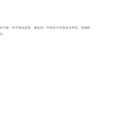
的干燥，对于脱水蔬菜、催化剂、中药饮片等类含水率高、而物料
点。