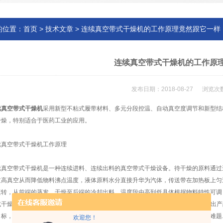
的位置：
首页
>
技术文章
> 连续真空带式干燥机的工作原理竟然跟它一样
连续真空带式干燥机的工作原
发布日期：2018-08-27 浏览次数
续真空带式干燥机
采用新型不粘式履带材料、多元分段控温、自动真空度调节和新型结
干燥，特别适合于医药工业的应用。
空带式干燥机工作原理
空带式干燥机是一种连续进料、连续出料的真空带式干燥设备。待干燥的原料通过
过高真空从而降低物料沸点温度，液体原料水分直接升华为汽体，传送带在加热板上匀
运转，从前端的蒸发、干燥至后端的冷却出料，温度段由高到低具体根据物料特性可调
干燥机的诞生使传统的静态干燥转化为真空动态干燥，由传统的8-20小时的干燥出产
目标，解决了真空冷冻干燥机不能自动进出料的问题和传统烘箱时间长容易变性的难题.
欢迎您！