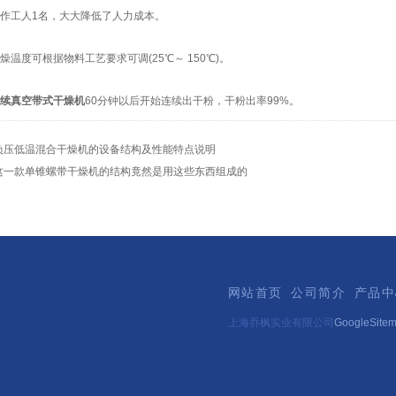
作工人1名，大大降低了人力成本。
温度可根据物料工艺要求可调(25℃～ 150℃)。
续真空带式干燥机
60分钟以后开始连续出干粉，干粉出率99%。
负压低温混合干燥机的设备结构及性能特点说明
这一款单锥螺带干燥机的结构竟然是用这些东西组成的
网站首页
公司简介
产品中
上海乔枫实业有限公司
GoogleSite