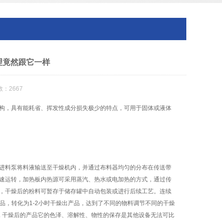
理竟然跟它一样
：2667
构，具有能耗省、挥发性成分损失极少的特点，可用于固体或液体
进料泵将料液输送至干燥机内，并通过布料器均匀的分布在传送带
速运转，加热板内热源可采用蒸汽、热水或电加热的方式，通过传
，干燥后的粉料可暂存于储存罐中自动包装或进行后续工艺。连续
品，转化为1-2小时干燥出产品，达到了不同的物料调节不同的干燥
 干燥后的产品它的色泽、溶解性、物性的保存是其他设备无法可比