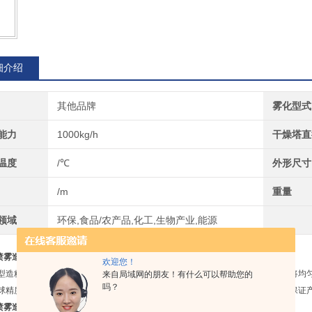
细介绍
其他品牌
雾化型式
能力
1000kg/h
干燥塔直
温度
/℃
外形尺寸
/m
重量
领域
环保,食品/农产品,化工,生物产业,能源
喷雾造粒干燥机产品概述
欢迎您！
造粒喷雾干燥机（乔枫品牌）专门的双气送液造粒喷头，国内一大创新，直接将均匀
来自局域网的朋友！有什么可以帮助您的
吗？
精度好，颗粒均匀。核心配件均采用进口设备，其他配件均为国内厂家生产，保证
喷雾造粒干燥机
产品特点