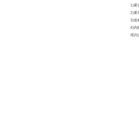
1)雾
2)雾
3)造
4)内
塔内盖