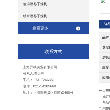
低温喷雾干燥机
纳米喷雾干燥机
详
查看更多
品牌
蒸发
联系方式
进风
上海乔枫实业有限公司
高度
联系人:曹经理
应用
手机：17317246351
电话：021-54385660
一.大型
地址：上海市奉贤区肖南路468号
生产型
颗粒球
二.
大型