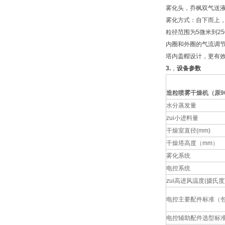
雾化头，乔枫双气送
雾化方式：自下而上
粒径范围为5微米到2
内圈和外圈的气流调
塔内盖帽设计，更有
3.
，
设备参数
造粒喷雾干燥机（原9
水分蒸发量
zui小进料量
干燥室直径(mm)
干燥塔高度（mm）
雾化系统
电控系统
zui高进风温度(摄氏度
电控主要配件标准（包
电控辅助配件选型标