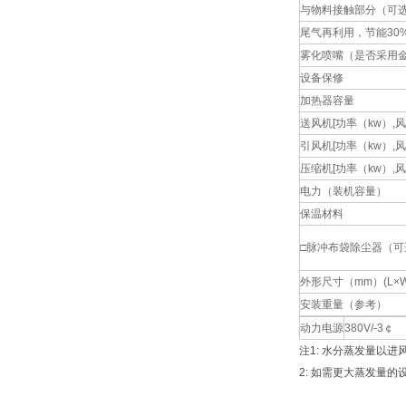
与物料接触部分（可
尾气再利用，节能30
雾化喷嘴（是否采用
设备保修
加热器容量
送风机[功率（kw）,风量
引风机[功率（kw）,风量
压缩机[功率（kw）,风量
电力（装机容量）
保温材料
□脉冲布袋除尘器（可
外形尺寸（mm）(L×
安装重量（参考）
动力电源
380V/-
注1: 水分蒸发量以
2: 如需更大蒸发量的